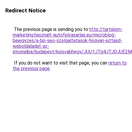
Redirect Notice
The previous page is sending you to
http://tartalom-
marketing.hasznalt-autofelvasarlas.eu/microblog-
bejegyzes/a-bp-seo-szolgaltatasok-hogyan-juttasd-
weboldaladat-az-
elvonalba/budapest/kissvabhegy/JUU1JTg4JTJDJU
If you do not want to visit that page, you can
return to
the previous page
.